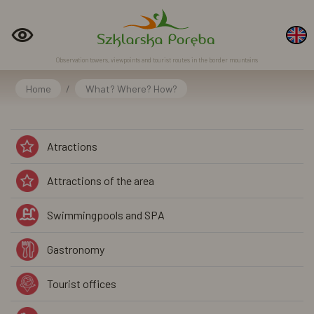
Observation towers, viewpoints and tourist routes in the border mountains
Home
/
What? Where? How?
Atractions
Attractions of the area
Swimmingpools and SPA
Gastronomy
Tourist offices