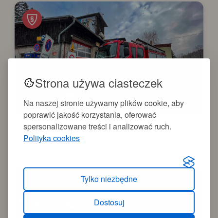
Strona używa ciasteczek
Na naszej stronie używamy plików cookie, aby
poprawić jakość korzystania, oferować
spersonalizowane treści i analizować ruch.
Fire Brigade
Polityka cookies
ul. Jedności Narodowej 32, 58-580 Szklarska Poręba
Tylko niezbędne
Dostosuj