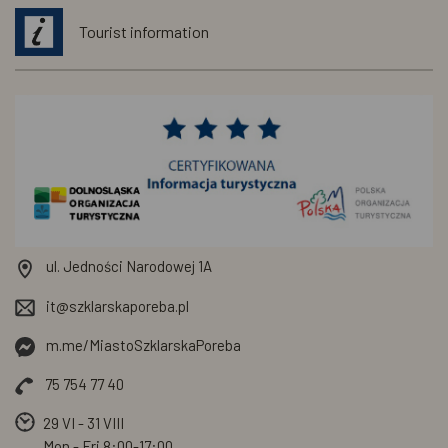
Tourist information
ul. Jedności Narodowej 1A
it@szklarskaporeba.pl
m.me/MiastoSzklarskaPoreba
75 754 77 40
29 VI - 31 VIII
Mon - Fri
8:00-17:00