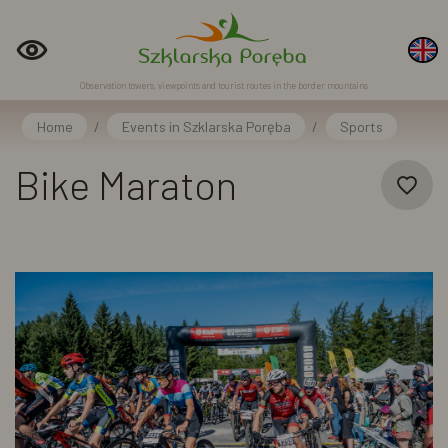
Observation towers, viewpoints and tourist routes in the border mountains
Home
/
Events in Szklarska Poręba
/
Sports
Bike Maraton