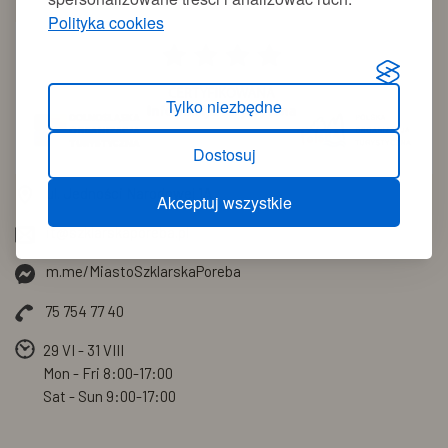
Polityka cookies
Tylko niezbędne
Dostosuj
ul. Jedności Narodowej 1A
Akceptuj wszystkie
it@szklarskaporeba.pl
m.me/MiastoSzklarskaPoreba
75 754 77 40
29 VI - 31 VIII
Mon - Fri
8:00-17:00
Sat - Sun
9:00-17:00