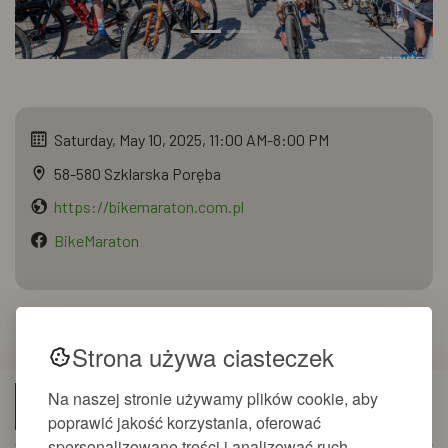
Saturday, May 10, 2025, 11:00 AM-8:00 PM
58-580 Szklarska Poręba
https://bikemaraton.com.pl
BikeMaraton
Strona używa ciasteczek
Na naszej stronie używamy plików cookie, aby
Tourist information
poprawić jakość korzystania, oferować
spersonalizowane treści i analizować ruch.