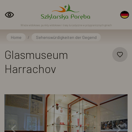
Wieże widokowe, punkty widokowe i trasy turystyczne w przygranicznych górach
Home
/
Sehenswürdigkeiten der Gegend
Glasmuseum
Harrachov