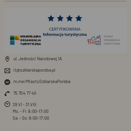
ul. Jedności Narodowej 1A
it@szklarskaporeba.pl
m.me/MiastoSzklarskaPoreba
75 754 77 40
29 VI - 31 VIII
Mo. - Fr.
8:00-17:00
Sa. - So.
9:00-17:00