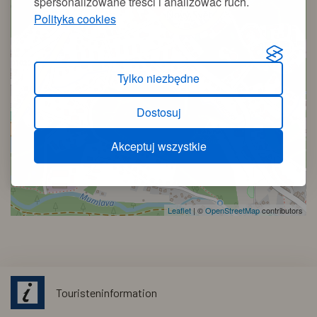
spersonalizowane treści i analizować ruch.
Polityka cookies
Tylko niezbędne
Dostosuj
Akceptuj wszystkie
Leaflet
|
©
OpenStreetMap
contributors
Touristeninformation