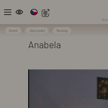
Wież
Domů
/
Ubytování
/
Noclegi
Anabela