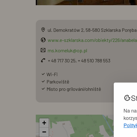
ul. Demokratów 2, 58-580 Szklarska Poręba
www.e-szklarska.com/obiekty/226/anabela
ms.korneluk@op.pl
+ 48 717 30 25, + 48 510 788 553
Wi-Fi
Parkoviště
Místo pro grilování/ohniště
S
Na na
korzys
+
Polity
−