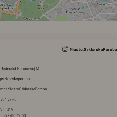
Miasto.SzklarskaPoreba
. Jedności Narodowej 1A
@szklarskaporeba.pl
me/MiastoSzklarskaPoreba
 754 77 40
VI - 31 VIII
 - pá
8:00-17:00