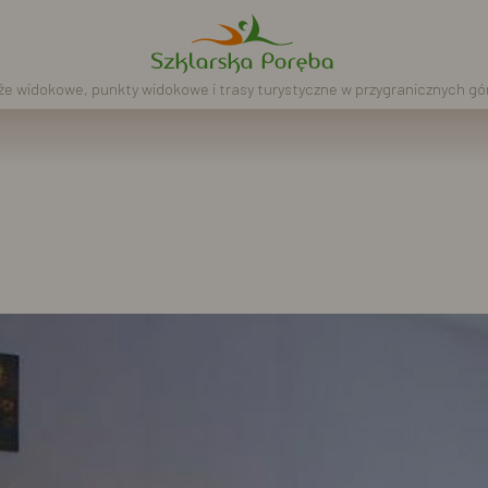
e widokowe, punkty widokowe i trasy turystyczne w przygranicznych g