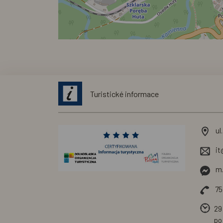
Turistické informace
ul
it
m.
75
29 
po