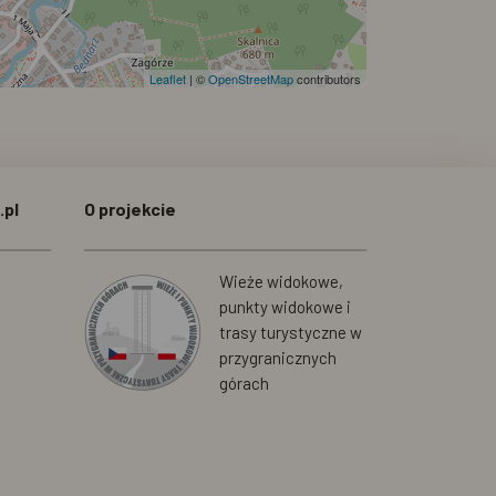
Leaflet
|
©
OpenStreetMap
contributors
.pl
O projekcie
Wieże widokowe,
punkty widokowe i
trasy turystyczne w
przygranicznych
górach